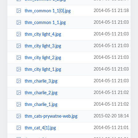
2014-05-11 21:18
thm_common 1_1[0].jpg
2014-05-11 21:03
thm_common 1_1.jpg
2014-05-11 21:03
thm_city light_4.jpg
2014-05-11 21:03
thm_city light_3.jpg
2014-05-11 21:03
thm_city light_2.jpg
2014-05-11 21:03
thm_city light_1.jpg
2014-05-11 21:03
thm_charlie_3.jpg
2014-05-11 21:02
thm_charlie_2.jpg
2014-05-11 21:02
thm_charlie_1.jpg
2015-02-20 18:14
thm_cats-prywatne-web.jpg
2014-05-11 21:01
thm_cat_4[1].jpg