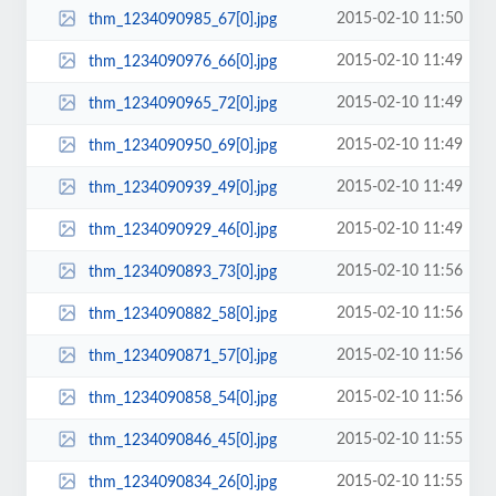
2015-02-10 11:50
thm_1234090985_67[0].jpg
2015-02-10 11:49
thm_1234090976_66[0].jpg
2015-02-10 11:49
thm_1234090965_72[0].jpg
2015-02-10 11:49
thm_1234090950_69[0].jpg
2015-02-10 11:49
thm_1234090939_49[0].jpg
2015-02-10 11:49
thm_1234090929_46[0].jpg
2015-02-10 11:56
thm_1234090893_73[0].jpg
2015-02-10 11:56
thm_1234090882_58[0].jpg
2015-02-10 11:56
thm_1234090871_57[0].jpg
2015-02-10 11:56
thm_1234090858_54[0].jpg
2015-02-10 11:55
thm_1234090846_45[0].jpg
2015-02-10 11:55
thm_1234090834_26[0].jpg