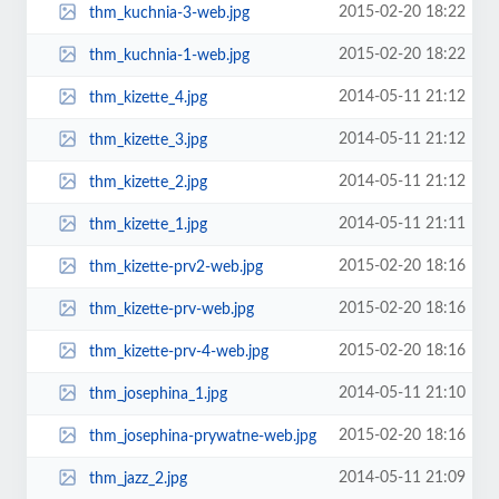
2015-02-20 18:22
thm_kuchnia-3-web.jpg
2015-02-20 18:22
thm_kuchnia-1-web.jpg
2014-05-11 21:12
thm_kizette_4.jpg
2014-05-11 21:12
thm_kizette_3.jpg
2014-05-11 21:12
thm_kizette_2.jpg
2014-05-11 21:11
thm_kizette_1.jpg
2015-02-20 18:16
thm_kizette-prv2-web.jpg
2015-02-20 18:16
thm_kizette-prv-web.jpg
2015-02-20 18:16
thm_kizette-prv-4-web.jpg
2014-05-11 21:10
thm_josephina_1.jpg
2015-02-20 18:16
thm_josephina-prywatne-web.jpg
2014-05-11 21:09
thm_jazz_2.jpg