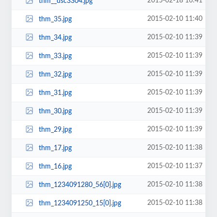
2015-02-18 16:41
thm__dsc3304.jpg
2015-02-10 11:40
thm_35.jpg
2015-02-10 11:39
thm_34.jpg
2015-02-10 11:39
thm_33.jpg
2015-02-10 11:39
thm_32.jpg
2015-02-10 11:39
thm_31.jpg
2015-02-10 11:39
thm_30.jpg
2015-02-10 11:39
thm_29.jpg
2015-02-10 11:38
thm_17.jpg
2015-02-10 11:37
thm_16.jpg
2015-02-10 11:38
thm_1234091280_56[0].jpg
2015-02-10 11:38
thm_1234091250_15[0].jpg