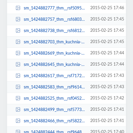
2015-02-25 17:46
sm_1424882777_thm__rsf5095_web.jpg
2015-02-25 17:45
sm_1424882757_thm__rsf6803_web.jpg
2015-02-25 17:45
sm_1424882738_thm__rsf6812_web.jpg
2015-02-25 17:45
sm_1424882703_thm_kuchnia-1-web.jpg
2015-02-25 17:44
sm_1424882669_thm_kuchnia-3-web.jpg
2015-02-25 17:44
sm_1424882645_thm_kuchnia-web.jpg
2015-02-25 17:43
sm_1424882617_thm__rsf7172_web.jpg
2015-02-25 17:43
sm_1424882583_thm__rsf9614_web.jpg
2015-02-25 17:42
sm_1424882525_thm__rsf0452_web.jpg
2015-02-25 17:41
sm_1424882499_thm__rsf5773_web.jpg
2015-02-25 17:41
sm_1424882466_thm__rsf5822_web.jpg
2015-02-25 17:40
sm_1424882444_thm__rsf9648_web.jpg