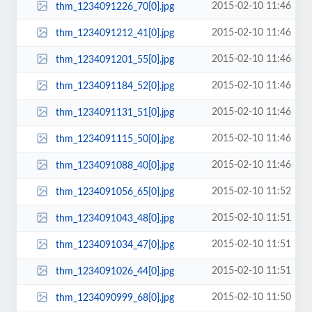
2015-02-10 11:46
thm_1234091226_70[0].jpg
2015-02-10 11:46
thm_1234091212_41[0].jpg
2015-02-10 11:46
thm_1234091201_55[0].jpg
2015-02-10 11:46
thm_1234091184_52[0].jpg
2015-02-10 11:46
thm_1234091131_51[0].jpg
2015-02-10 11:46
thm_1234091115_50[0].jpg
2015-02-10 11:46
thm_1234091088_40[0].jpg
2015-02-10 11:52
thm_1234091056_65[0].jpg
2015-02-10 11:51
thm_1234091043_48[0].jpg
2015-02-10 11:51
thm_1234091034_47[0].jpg
2015-02-10 11:51
thm_1234091026_44[0].jpg
2015-02-10 11:50
thm_1234090999_68[0].jpg