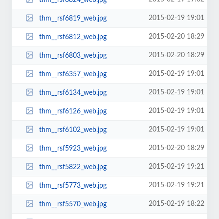
2015-02-19 19:01
thm__rsf6819_web.jpg
2015-02-20 18:29
thm__rsf6812_web.jpg
2015-02-20 18:29
thm__rsf6803_web.jpg
2015-02-19 19:01
thm__rsf6357_web.jpg
2015-02-19 19:01
thm__rsf6134_web.jpg
2015-02-19 19:01
thm__rsf6126_web.jpg
2015-02-19 19:01
thm__rsf6102_web.jpg
2015-02-20 18:29
thm__rsf5923_web.jpg
2015-02-19 19:21
thm__rsf5822_web.jpg
2015-02-19 19:21
thm__rsf5773_web.jpg
2015-02-19 18:22
thm__rsf5570_web.jpg